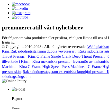
prenumerera
till vårt nyhetsbrev
För frågor om våra produkter eller prislista, vänligen lämna till oss så
fråga nu
© Copyright - 2010-2023 : Alla rättigheter reserverade.
Webbplatskar
Kina Rak sidodragsstagsram dubbla vevpressar、Raka sidodragsstagsr
Throat Pressar、Kina C-Frame Single Crank Deep Throat Pressar、C-
tillverkade i Kina、Kina mekaniska pressar、leverantör av mekanis
Machine、Kina C-Frame High Speed ​​Press Machine、C-Frame High Spe
pressmaskin
,
Rak sidodragsstagsram excentriska kugghjulspressar、K
sidodragstångsram
,
E-post
E-post