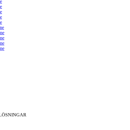
e
e
e
e
e
ne
ine
ine
ine
ine
LÖSNINGAR