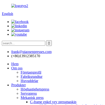
English
frank@qiaosenpresses.com
(+86)13912385170
Hem
Om oss
Företagsprofil
Fabriksrundtur
Huvuddelar
Produkter
Höghastighetspress
Servopress
Mekanisk press
C-frame enkel vev pressmaskin