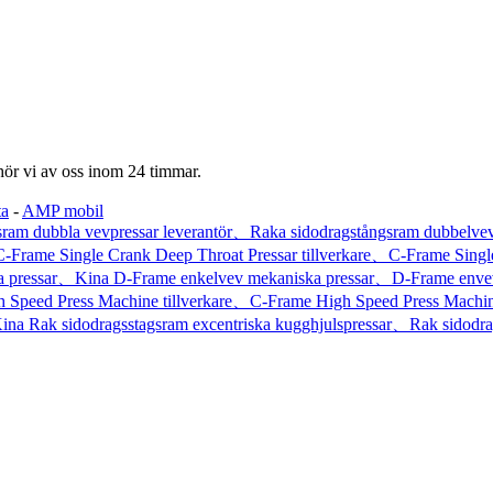
 hör vi av oss inom 24 timmar.
ta
-
AMP mobil
am dubbla vevpressar leverantör、Raka sidodragstångsram dubbelvevpr
Frame Single Crank Deep Throat Pressar tillverkare、C-Frame Single
ka pressar、Kina D-Frame enkelvev mekaniska pressar、D-Frame envev 
ed ​​Press Machine tillverkare、C-Frame High Speed ​​Press Machine
ina Rak sidodragsstagsram excentriska kugghjulspressar、Rak sidodra